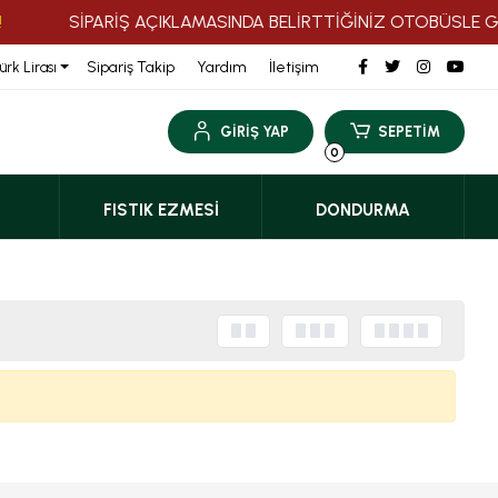
SİPARİŞ AÇIKLAMASINDA BELİRTTİĞİNİZ OTOBÜSLE GÖN
Sipariş Takip
Yardım
İletişim
ürk Lirası
GİRİŞ YAP
SEPETİM
0
FISTIK EZMESI
DONDURMA