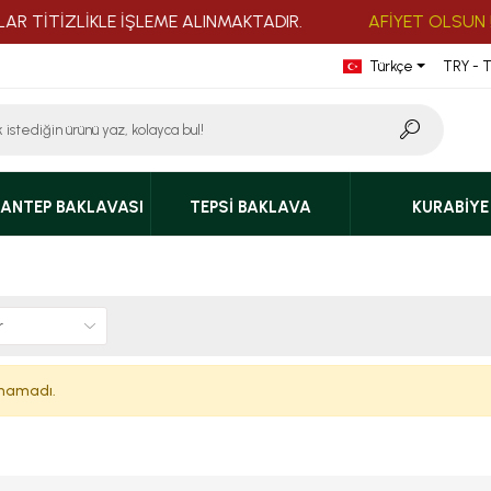
 TİTİZLİKLE İŞLEME ALINMAKTADIR.
AFİYET OLSUN !
Türkçe
TRY - T
ANTEP BAKLAVASI
TEPSI BAKLAVA
KURABIYE
unamadı.