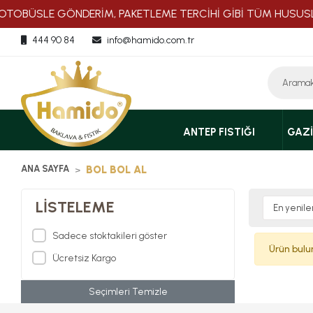
OTOBÜSLE GÖNDERİM, PAKETLEME TERCİHİ GİBİ TÜM HUSUSLAR
444 90 84
info@hamido.com.tr
ANTEP FISTIĞI
GAZI
ANA SAYFA
BOL BOL AL
LISTELEME
Sadece stoktakileri göster
Ürün bul
Ücretsiz Kargo
Seçimleri Temizle