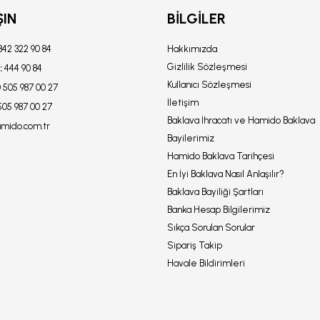
ŞIN
BILGILER
342 322 90 84
Hakkımızda
Gizlilik Sözleşmesi
:
444 90 84
Kullanıcı Sözleşmesi
 505 987 00 27
İletişim
505 987 00 27
Baklava İhracatı ve Hamido Baklava
amido.com.tr
Bayilerimiz
Hamido Baklava Tarihçesi
En İyi Baklava Nasıl Anlaşılır?
Baklava Bayiliği Şartları
Banka Hesap Bilgilerimiz
Sıkça Sorulan Sorular
Sipariş Takip
Havale Bildirimleri