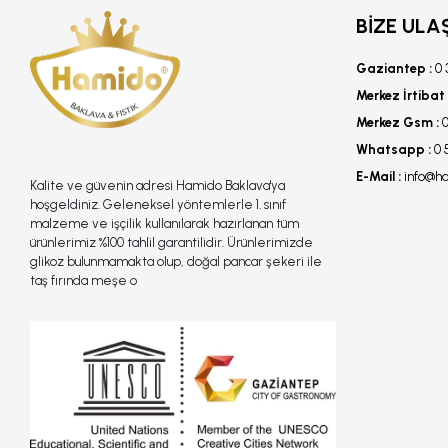
BIZE ULA
Gaziantep :
0 
Merkez İrtibat 
Merkez Gsm :
0
Whatsapp :
0 
E-Mail :
info@h
Kalite ve güvenin adresi Hamido Baklava'ya
hoşgeldiniz. Geleneksel yöntemlerle 1. sınıf
malzeme ve işçilik kullanılarak hazırlanan tüm
ürünlerimiz %100 tahlil garantilidir. Ürünlerimizde
glikoz bulunmamakta olup, doğal pancar şekeri ile
taş fırında meşe o