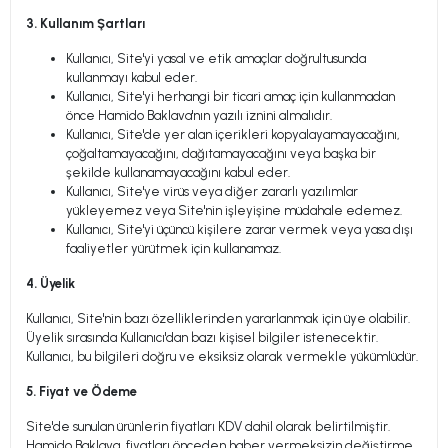
3. Kullanım Şartları
Kullanıcı, Site'yi yasal ve etik amaçlar doğrultusunda
kullanmayı kabul eder.
Kullanıcı, Site'yi herhangi bir ticari amaç için kullanmadan
önce Hamido Baklava'nın yazılı iznini almalıdır.
Kullanıcı, Site'de yer alan içerikleri kopyalayamayacağını,
çoğaltamayacağını, dağıtamayacağını veya başka bir
şekilde kullanamayacağını kabul eder.
Kullanıcı, Site'ye virüs veya diğer zararlı yazılımlar
yükleyemez veya Site'nin işleyişine müdahale edemez.
Kullanıcı, Site'yi üçüncü kişilere zarar vermek veya yasa dışı
faaliyetler yürütmek için kullanamaz.
4. Üyelik
Kullanıcı, Site'nin bazı özelliklerinden yararlanmak için üye olabilir.
Üyelik sırasında Kullanıcı'dan bazı kişisel bilgiler istenecektir.
Kullanıcı, bu bilgileri doğru ve eksiksiz olarak vermekle yükümlüdür.
5. Fiyat ve Ödeme
Site'de sunulan ürünlerin fiyatları KDV dahil olarak belirtilmiştir.
Hamido Baklava, fiyatları önceden haber vermeksizin değiştirme