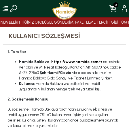
0
NDA BELİRTTİĞİNİZ OTOBÜSLE GÖNDERİM, PAKETLEME TERCİHİ GİBİ TÜM 
KULLANICI SÖZLEŞMESI
1. Taraflar
Hamido Baklava:
https://www.hamido.com.tr
adresinde
yer alan ve M. Reşat Kaleoğlu Konutları Altı 56073 nolu cadde
A-27, 27560
Şehitkamil/Gaziantep
adresinde mukim
Hamido Baklava Gıda Sanayi ve Ticaret Limited Şirketi.
Kullanıcı:
Hamido Baklava web sitesini ve mobil
uygulamasını kullanan her gerçek veya tüzel kişi.
2. Sözleşmenin Konusu
Bu sözleşme, Hamido Baklava tarafından sunulan web sitesi ve
mobil uygulamanın ("Site") kullanımına ilişkin şart ve koşulları
belirler. Kullanıcı, Site'yi kullanmadan önce bu sözleşmeyi okumak
ve kabul etmekle yükümlüdür.