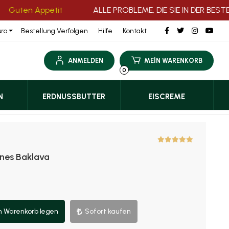
 Appetit
ALLE PROBLEME, DIE SIE IN DER BESTELLB
Bestellung Verfolgen
Hilfe
Kontakt
uro
ANMELDEN
MEİN WARENKORB
0
N
ERDNUSSBUTTER
EISCREME
enes Baklava
n Warenkorb legen
Sofort kaufen