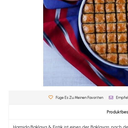
Füge Es Zu Meinen Favoriten
Empfe
Produktbe
Hamido Baklava & Fıstık ist eines der Baklavas, nach d