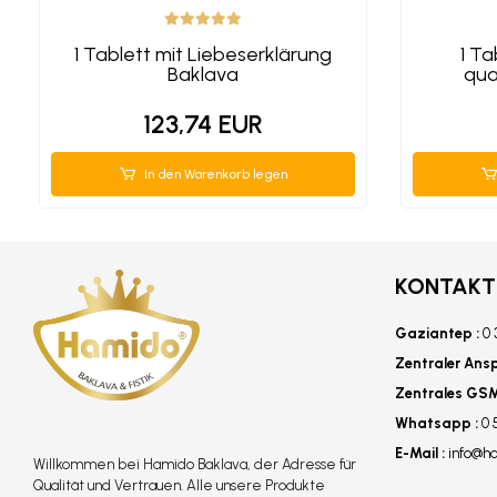
1 Tablett mit Liebeserklärung
1 Ta
Baklava
qua
123,74 EUR
In den Warenkorb legen
KONTAKTI
Gaziantep :
0 
Zentraler Ans
Zentrales GSM
Whatsapp :
0 
E-Mail :
info@h
Willkommen bei Hamido Baklava, der Adresse für
Qualität und Vertrauen. Alle unsere Produkte