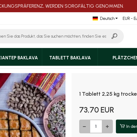
NGSPRÄFERENZ, WERDEN SORGFÄLTIG GENOMMEN.
Guten
Deutsch
EUR - E
IANTEP BAKLAVA
TABLETT BAKLAVA
PLÄTZCHE
1 Tablett 2,25 kg trock
73,70 EUR
In de