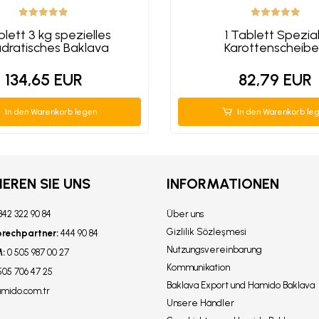
blett 3 kg spezielles
1 Tablett Spezia
dratisches Baklava
Karottenscheib
134,65 EUR
82,79 EUR
In den Warenkorb legen
In den Warenkorb le
EREN SIE UNS
INFORMATIONEN
342 322 90 84
Über uns
Gizlilik Sözleşmesi
prechpartner:
444 90 84
Nutzungsvereinbarung
:
0 505 987 00 27
Kommunikation
505 706 47 25
Baklava Export und Hamido Baklava
amido.com.tr
Unsere Händler