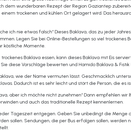
ach dem wunderbaren Rezept der Region Gaziantep zubereitet 
n einem trockenen und kühlen Ort gelagert wird. Das heraus
ache ich nie etwas falsch“ Dieses Baklava, das zu jeder Jahre
mmen. Legen Sie bei Online-Bestellungen so viel trockenes Ba
r köstliche Momente.
trockenes Baklava essen, kann dieses Baklava mit Eis servie
n Sie diese Vorschläge bewerten und Hamido Baklava & Fıstık 
s Baklava, wie der Name vermuten lässt. Geschmacklich unter
vas. Dadurch ist es sehr leicht und stört die Person, die es iss
ava, aber ich möchte nicht zunehmen“ Dann empfehlen wir Ihn
inden und auch das traditionelle Rezept kennenlernen.
u jeder Tageszeit entgegen. Geben Sie unbedingt die Menge 
rden sollen. Sendungen, die per Bus erfolgen sollen, werde
ellt.