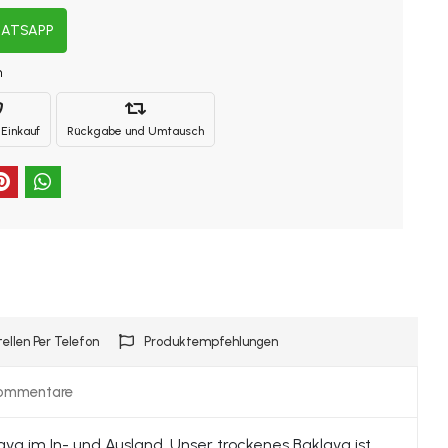
HATSAPP
n
 Einkauf
Rückgabe und Umtausch
tellen Per Telefon
Produktempfehlungen
ommentare
ava im In- und Ausland. Unser trockenes Baklava ist