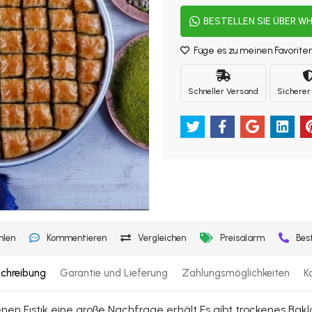
BESTELLEN SIE ÜBER W
Füge es zu meinen Favorite
Schneller Versand
Sicherer
hlen
Kommentieren
Vergleichen
Preisalarm
Bes
schreibung
Garantie und Lieferung
Zahlungsmöglichkeiten
K
enen Fıstık eine große Nachfrage erhält Es gibt trockenes Bakl