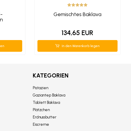
l-
Gemischtes Baklava
en
134,65 EUR
gen
In den Warenkorb legen
KATEGORIEN
Pistazien
Gaziantep Baklava
Tablett Baklava
Plätzchen
Erdnussbutter
Eiscreme