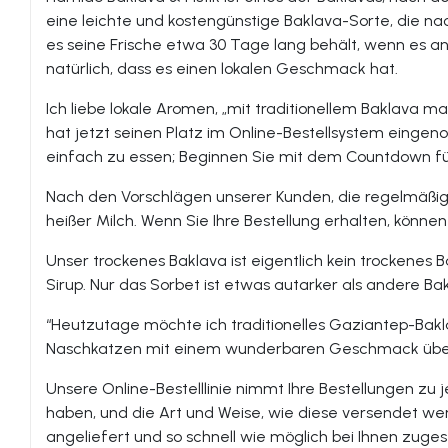
eine leichte und kostengünstige Baklava-Sorte, die n
es seine Frische etwa 30 Tage lang behält, wenn es a
natürlich, dass es einen lokalen Geschmack hat.
Ich liebe lokale Aromen, „mit traditionellem Baklava m
hat jetzt seinen Platz im Online-Bestellsystem eingeno
einfach zu essen; Beginnen Sie mit dem Countdown fü
Nach den Vorschlägen unserer Kunden, die regelmäßig 
heißer Milch. Wenn Sie Ihre Bestellung erhalten, könne
Unser trockenes Baklava ist eigentlich kein trockene
Sirup. Nur das Sorbet ist etwas autarker als andere Bakla
“Heutzutage möchte ich traditionelles Gaziantep-Bakl
Naschkatzen mit einem wunderbaren Geschmack überw
Unsere Online-Bestelllinie nimmt Ihre Bestellungen z
haben, und die Art und Weise, wie diese versendet we
angeliefert und so schnell wie möglich bei Ihnen zugest