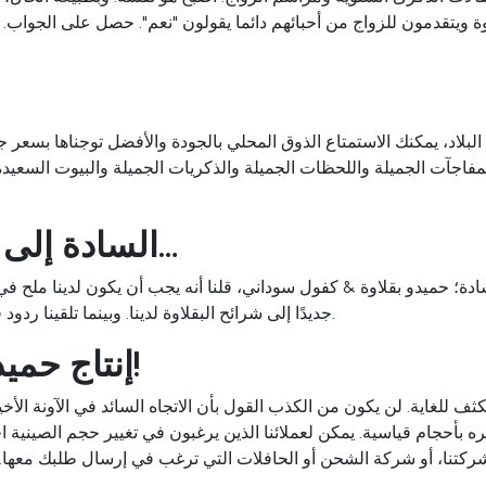
وة ويتقدمون للزواج من أحبائهم دائما يقولون "نعم". حصل على الجواب. عم
بلاد، يمكنك الاستمتاع الذوق المحلي بالجودة والأفضل توجناها بسعر 
السادة إلى السيدات، السيدات إلى السادة…
ة؛ حميدو بقلاوة & كفول سوداني، قلنا أنه يجب أن يكون لدينا ملح في ا
جديدًا إلى شرائح البقلاوة لدينا. وبينما تلقينا ردود فعل إيجابية للغاية منك، فإن اهتمامك بهذه البقلاوة أسعدنا للغاية.
إنتاج حميدو الجديد، المفضل الجديد لديك!
للغاية. لن يكون من الكذب القول بأن الاتجاه السائد في الآونة الأخيرة
حجام قياسية. يمكن لعملائنا الذين يرغبون في تغيير حجم الصينية اختيار الأبعاد