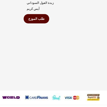
زبدة الفول السوداني
آيس كريم
طلب الموزع