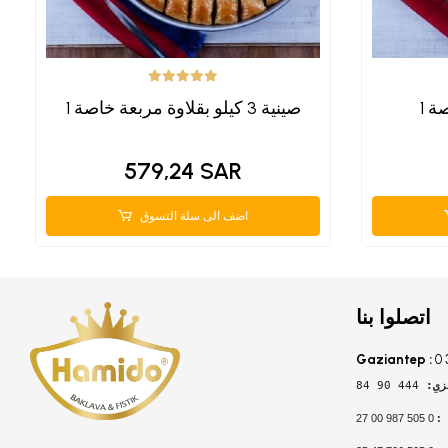
صة
1 صينية 3 كيلو بقلاوة مربعة خاصة
579,24 SAR
اضف الى سلة التسوق
اتصلوا بنا
Gaziantep :
0 
زي: 
444 90 84
 0 505 987 00 27
: