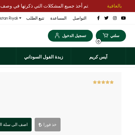
بالعافية
تم أخذ جميع المشكلات التي ذكرتها في وصف الطلب، مثل الشحن بالحافلة وتفضيلات التغليف، بعناية.
التواصل
المساعدة
تتبع الطلب
stan Riyali
سلتي
تسجيل الدخول
0
آيس كريم
زبدة الفول السوداني
خذ فورا
اضف الى سلة ال