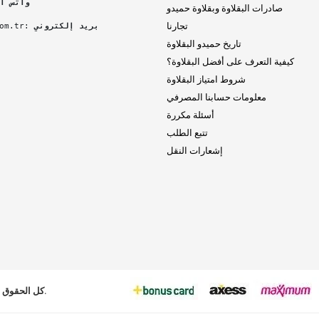
واتس اب
صادرات البقلاوة وبقلاوة حميدو
تجارنا
بريد إلكتروني
 :
om.tr
تاريخ حميدو البقلاوة
كيفية التعرف على أفضل البقلاوة؟
شروط امتياز البقلاوة
معلومات حسابنا المصرفي
أسئلة مكررة
تتبع الطلب
إشعارات النقل
Gaziantep Baklavası | Hamido | 0 505 706 47 25 © 2024 - كل الحقوق محفوظة.