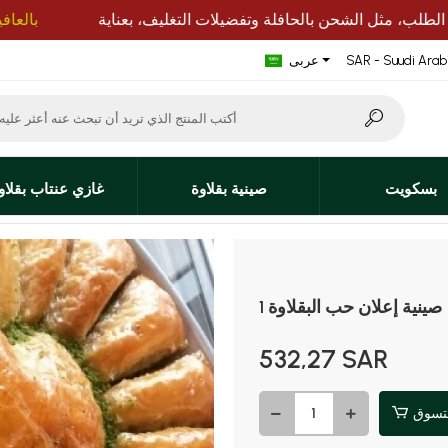
SAR - Suudi Arabi
عربى
بسكويت
صينية بقلاوة
غازي عنتاب بقلاو
1 صينية إعلان حب البقلاوة
532,27 SAR
تسوق