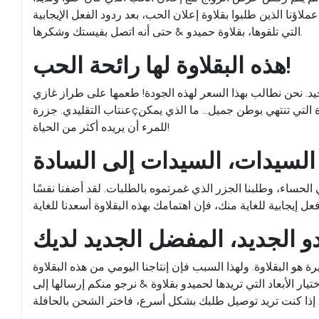
لاؤنا الذين طلبوا بقلاوة إعلان الحب، بعد ردود الفعل الإيجابية
التي تلقوها، بقلاوة حميدو & حتى أنه اتصل بفيستك وشكرها.
هذه البقلاوة لها رائحة الحب!
جيد. نحن نطالب بهذا السعر لهذه الجودة! طعمها على طراز غازي
عنتاب التقليدي. جزرةç؛ لغتي وصورتي كلها تدور حول الحب… واللفتات الجميلة والمفاجآت الجميلة واللحظات الجميلة والذكريات الجميلة والبيوت السعيدة التي تنتهي بوطن جميل… ما الذي يمكن
للمرء أن يريده أكثر من الحياة!
لحساء، وطلبنا الجزر الذي غمرتموه بالطلبات. لقد أضفنا نفسًا
 هو البقلاوة. ولهذا السبب فإن إنتاجنا اليومي من هذه البقلاوة
 التي تريدها لحميدو بقلاوة & نرجو منكم إرسالها إلى Fıstık. بالإضافة