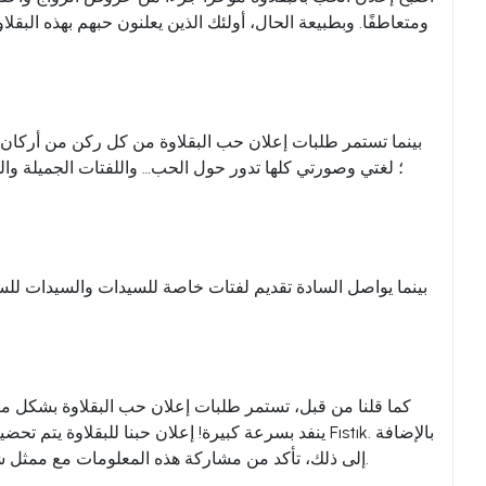
ومتعاطفًا. وبطبيعة الحال، أولئك الذين يعلنون حبهم بهذه البقلا
بينما تستمر طلبات إعلان حب البقلاوة من كل ركن من أركان ال
بينما يواصل السادة تقديم لفتات خاصة للسيدات والسيدات للساد
كما قلنا من قبل، تستمر طلبات إعلان حب البقلاوة بشكل مكثف 
ينفد بسرعة كبيرة! إعلان حبنا للبقلاوة يتم تحضيره بأ
إلى ذلك، تأكد من مشاركة هذه المعلومات مع ممثل شركتنا، أو شركة الشحن أو الحافلات التي ترغب في إرسال طلبك معها. إذا كنت تريد توصيل طلبك بشكل أسرع، فاختر الشحن بالحافلة.