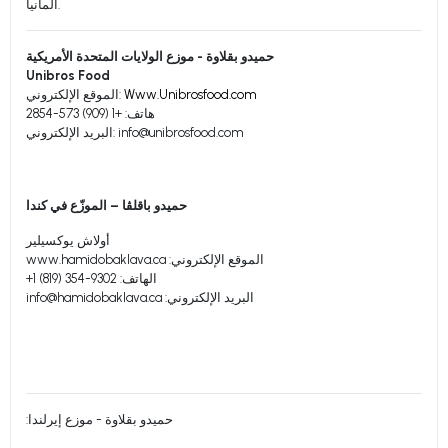
ألمانيا.
حميدو بقلاوة - موزع الولايات المتحدة الأمريكية
Unibros Food
Www.Unibrosfood.com
الموقع الإلكتروني:
هاتف: +1 (909) 573-2854
info@unibrosfood.com
البريد الإلكتروني:
حميدو باقلڤا – الموزّع في كندا
أولاش يوكسيلير
الموقع الإلكتروني: www.hamidobaklava.ca
الهاتف: ‎+1 (819) 354-9302
البريد الإلكتروني:
info@hamidobaklava.ca
حميدو بقلاوة - موزع إيرلندا: