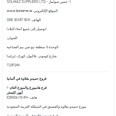
1- حسن صولماز - SOLMAZ SUPPLIERS LTD
الموقع الإلكتروني:
www.boname.ie
الهاتف: +353 87 353 3335
(توصيل إلى جميع أنحاء البلاد)
العنوان:
الوحدة 6، منطقة نيو صن بيم الصناعية
شارع كومونز، بلاكبول، كورك، إيرلندا
T23F244
فروع حميدو بقلاوة في ألمانيا
فرع هامبورغ والموزع العام
1-
أيهن كليتش
هاتف: +49 176 10351106
موزع حميدو بقلاوة والفستق في المملكة العربية السعودية
فرع حميدو بقلاوة في المدينة المنورة: