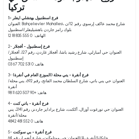
تركيا
1- فرع اسطنبول بهتشلي ايفلر
العنوان: Bahçelievler Mahallesi، شارع محمد عاكف إرسوي. رقم: 12/ن
بلوك رامز جاردن باهشيليفلر/اسطنبول
الهاتف: 0 555 835 18 12
فرع إسطنبول - أفجلار
2-
العنوان: حي أمبارلي، شارع رشيد باشا، أفجلار غاردن، رقم 127، أفجلار/
إسطنبول
هاتف: 0 531 702 67 03
فرع أنقرة - يني محلة (الموزع العام في أنقرة)
3-
العنوان: حي يني باتي، شارع السلطان محمد الفاتح، رقم 692، يني محلة/
أنقرة
هاتف: +90 507 620 11 98
فرع أنقرة - باتي كنت
4-
العنوان: حي تورغوت أوزال، أككنت، شارع برادايز جاردنز، رقم 2141، يني
محلة/أنقرة
هاتف: 0 552 481 4842
فرع أنقرة - بي سوكنت
5-
العنوان: حي موتلوكَنت، شارع أنغورا، رقم 64/A، جانكايا/أنقرة