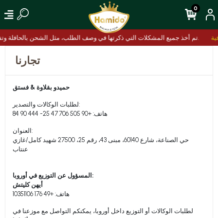
0
افية
تم أخذ جميع المشكلات التي ذكرتها في وصف الطلب، مثل الشحن بالحافلة وتفضيلات التغليف، بعناية.
تجارنا
حميدو بقلاوة & فستق
لطلبات الوكالات والتصدير:
هاتف: +90 505 706 47 25- 444 90 84
العنوان:
حي الصناعة، شارع 60140، مبنى 43، رقم 25، 27500 شهيد كامل/غازي
عنتاب
المسؤول عن التوزيع في أوروبا:
أيهن كليتش
هاتف: +49 176 10351106
لطلبات الوكالات أو التوزيع داخل أوروبا، يمكنكم التواصل مع موزعنا في