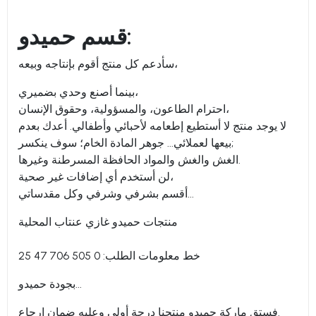
قسم حميدو:
سأدعم كل منتج أقوم بإنتاجه وبيعه،
بينما أصنع وحدي بضميري،
احترام الطاعون، والمسؤولية، وحقوق الإنسان،
لا يوجد منتج لا أستطيع إطعامه لأحبائي وأطفالي. أعدك بعدم
بيعها لعملائي... جوهر المادة الخام؛ سوف ينكسر;
الغش والغش والمواد الحافظة المسرطنة وغيرها.
لن أستخدم أي إضافات غير صحية،
أقسم بشرفي وشرفي وكل مقدساتي...
منتجات حميدو غازي عنتاب المحلية
خط معلومات الطلب: 0 505 706 47 25
بجودة حميدو...
فستق ماركة حميدو منتجنا درجة أولى وعليه ضمان إرجاع.