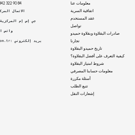
معلومات عنا
342 322 90 84
اتفاقية السرية
الاتصال المرك
عقد المستخدم
جي إس إم المركزية 
تواصل
واتس اب
صادرات البقلاوة وبقلاوة حميدو
تجارنا
بريد إلكتروني
 :
om.tr
تاريخ حميدو البقلاوة
كيفية التعرف على أفضل البقلاوة؟
شروط امتياز البقلاوة
معلومات حسابنا المصرفي
أسئلة مكررة
تتبع الطلب
إشعارات النقل