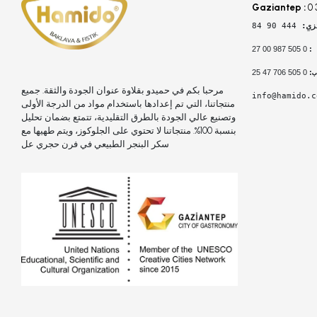
Gaziantep :
0 
زي: 
444 90 84
 0 505 987 00 27
:
 0 505 706 47 25
:
مرحبا بكم في حميدو بقلاوة عنوان الجودة والثقة. جميع
info@hamido.c
منتجاتنا، التي تم إعدادها باستخدام مواد من الدرجة الأولى
وتصنيع عالي الجودة بالطرق التقليدية، تتمتع بضمان تحليل
بنسبة 100%. منتجاتنا لا تحتوي على الجلوكوز، ويتم طهيها مع
سكر البنجر الطبيعي في فرن حجري عل