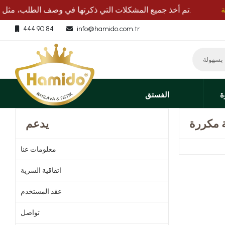
افية
تم أخذ جميع المشكلات التي ذكرتها في وصف الطلب، مثل الشحن بالحافلة وتفضيلات التغليف، بعناية.
444 90 84
info@hamido.com.tr
ة
الفستق
 مكررة
يدعم
معلومات عنا
اتفاقية السرية
عقد المستخدم
تواصل