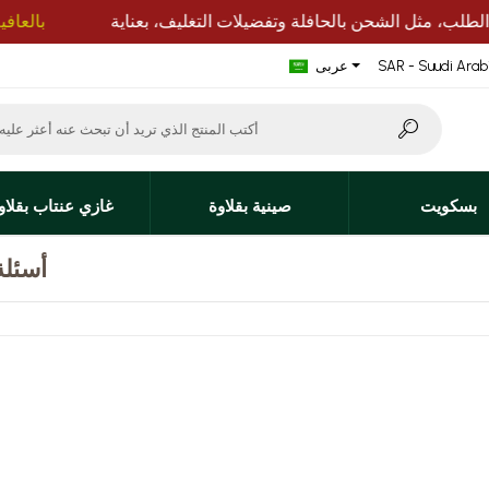
بالع
SAR - Suudi Arabi
عربى
بسكويت
صينية بقلاوة
غازي عنتاب بقلاو
أسئلة